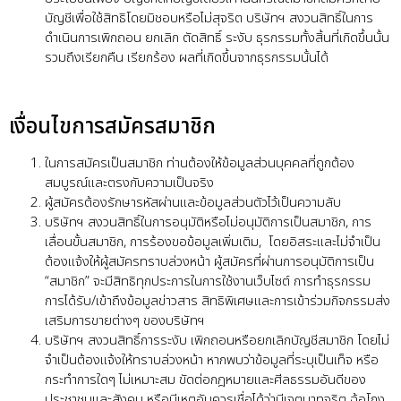
บัญชีเพื่อใช้สิทธิโดยมิชอบหรือไม่สุจริต บริษัทฯ สงวนสิทธิ์ในการ
ดำเนินการเพิกถอน ยกเลิก ตัดสิทธิ์ ระงับ ธุรกรรมทั้งสิ้นที่เกิดขึ้นนั้น
รวมถึงเรียกคืน เรียกร้อง ผลที่เกิดขึ้นจากธุรกรรมนั้นได้
เงื่อนไขการสมัครสมาชิก
ในการสมัครเป็นสมาชิก ท่านต้องให้ข้อมูลส่วนบุคคลที่ถูกต้อง
สมบูรณ์และตรงกับความเป็นจริง
ผู้สมัครต้องรักษารหัสผ่านและข้อมูลส่วนตัวไว้เป็นความลับ
บริษัทฯ สงวนสิทธิ์ในการอนุมัติหรือไม่อนุมัติการเป็นสมาชิก, การ
เลื่อนขั้นสมาชิก, การร้องขอข้อมูลเพิ่มเติม, โดยอิสระและไม่จำเป็น
ต้องแจ้งให้ผู้สมัครทราบล่วงหน้า ผู้สมัครที่ผ่านการอนุมัติการเป็น
“สมาชิก” จะมีสิทธิทุกประการในการใช้งานเว็บไซต์ การทำธุรกรรม
การได้รับ/เข้าถึงข้อมูลข่าวสาร สิทธิพิเศษและการเข้าร่วมกิจกรรมส่ง
เสริมการขายต่างๆ ของบริษัทฯ
บริษัทฯ สงวนสิทธิ์การระงับ เพิกถอนหรือยกเลิกบัญชีสมาชิก โดยไม่
จำเป็นต้องแจ้งให้ทราบล่วงหน้า หากพบว่าข้อมูลที่ระบุเป็นเท็จ หรือ
กระทำการใดๆ ไม่เหมาะสม ขัดต่อกฎหมายและศีลธรรมอันดีของ
ประชาชนและสังคม หรือมีเหตุอันควรเชื่อได้ว่ามีเจตนาทุจริต ฉ้อโกง